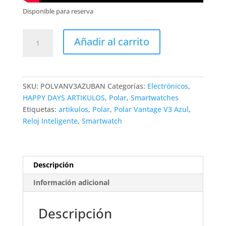
Disponible para reserva
Reloj
Añadir al carrito
Inteligente
Polar
Vantage
V3
SKU:
POLVANV3AZUBAN
Categorías:
Electrónicos
,
Azul
HAPPY DAYS ARTIKULOS
,
Polar
,
Smartwatches
con
Etiquetas:
artikulos
,
Polar
,
Polar Vantage V3 Azul
,
Banda
Reloj Inteligente
,
Smartwatch
cantidad
Descripción
Información adicional
Descripción