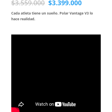
El
El
$
3.559.000
$
3.399.000
precio
precio
original
actual
Cada atleta tiene un sueño. Polar Vantage V3 lo
era:
es:
hace realidad.
$3.559.000.
$3.399.00