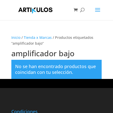
Inicio
/
Tienda x Marcas
/ Productos etiquetados
“amplificador bajo”
amplificador bajo
No se han encontrado productos que
coincidan con tu selección.
Condiciones