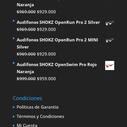
Naranja
El
El
$
969.000
$
929.000
precio
precio
Audífonos SHOKZ OpenRun Pro 2 Silver
original
actual
El
El
$
969.000
$
929.000
era:
es:
precio
precio
Audífonos SHOKZ OpenRun Pro 2 MINI
$969.000.
$929.000.
original
actual
Silver
era:
es:
El
El
$
969.000
$
929.000
$969.000.
$929.000.
precio
precio
Audífonos SHOKZ OpenSwim Pro Rojo
original
actual
Naranja
era:
es:
El
El
$
999.000
$
959.000
$969.000.
$929.000.
precio
precio
original
actual
Condiciones
era:
es:
$999.000.
$959.000.
Políticas de Garantía
Términos y Condiciones
Mi Cuenta