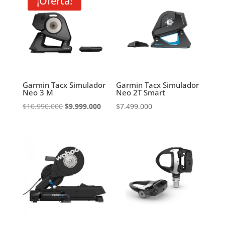
¡Oferta!
Garmin Tacx Simulador
Garmin Tacx Simulador
Neo 3 M
Neo 2T Smart
El
El
$
10.990.000
$
9.999.000
$
7.499.000
precio
precio
original
actual
era:
es:
$10.990.000.
$9.999.000.