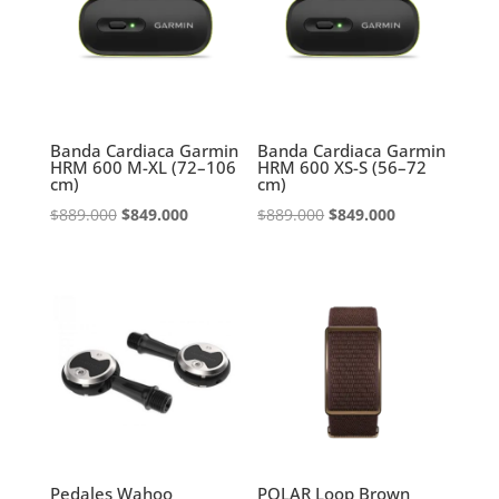
Banda Cardiaca Garmin
Banda Cardiaca Garmin
HRM 600 M-XL (72–106
HRM 600 XS-S (56–72
cm)
cm)
El
El
El
El
$
889.000
$
849.000
$
889.000
$
849.000
precio
precio
precio
precio
original
actual
original
actual
era:
es:
era:
es:
$889.000.
$849.000.
$889.000.
$849.000.
Pedales Wahoo
POLAR Loop Brown