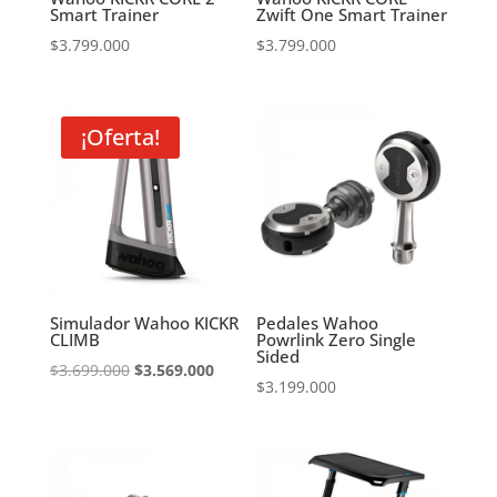
Smart Trainer
Zwift One Smart Trainer
$
3.799.000
$
3.799.000
¡Oferta!
Simulador Wahoo KICKR
Pedales Wahoo
CLIMB
Powrlink Zero Single
Sided
El
El
$
3.699.000
$
3.569.000
$
3.199.000
precio
precio
original
actual
era:
es:
$3.699.000.
$3.569.000.