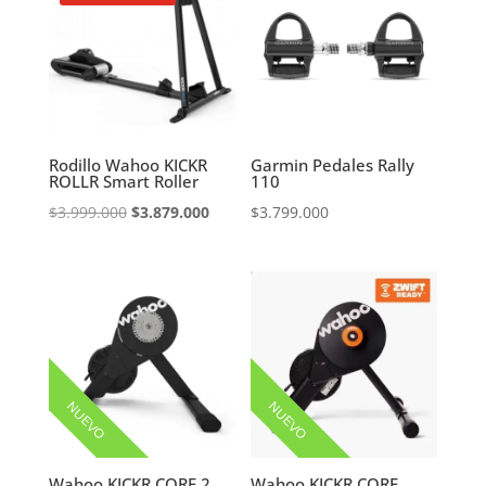
Rodillo Wahoo KICKR
Garmin Pedales Rally
ROLLR Smart Roller
110
El
El
$
3.999.000
$
3.879.000
$
3.799.000
precio
precio
original
actual
era:
es:
$3.999.000.
$3.879.000.
NUEVO
NUEVO
Wahoo KICKR CORE 2
Wahoo KICKR CORE