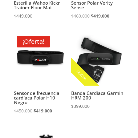
Esterilla Wahoo Kickr
Sensor Polar Verity
Trainer Floor Mat
Sense
El
El
$
449.000
$
460.000
$
419.000
precio
precio
original
actual
era:
es:
¡Oferta!
$460.000.
$419.000.
NUEVA
Sensor de frecuencia
Banda Cardiaca Garmin
cardíaca Polar H10
HRM 200
Negro
$
399.000
El
El
$
450.000
$
419.000
precio
precio
original
actual
era:
es: