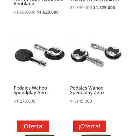
Ventilador
El
El
$
1.399.000
$
1.329.000
El
El
$
1.699.000
$
1.629.000
precio
precio
precio
precio
original
actual
original
actual
era:
es:
era:
es:
$1.399.000.
$1.329.000
$1.699.000.
$1.629.000.
Pedales Wahoo
Pedales Wahoo
Speedplay Aero
Speedplay Zero
$
1.275.000
$
1.149.000
¡Oferta!
¡Oferta!