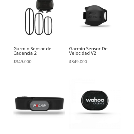
$450.000.
$419.000.
Garmin Sensor de
Garmin Sensor De
Cadencia 2
Velocidad V2
$
349.000
$
349.000