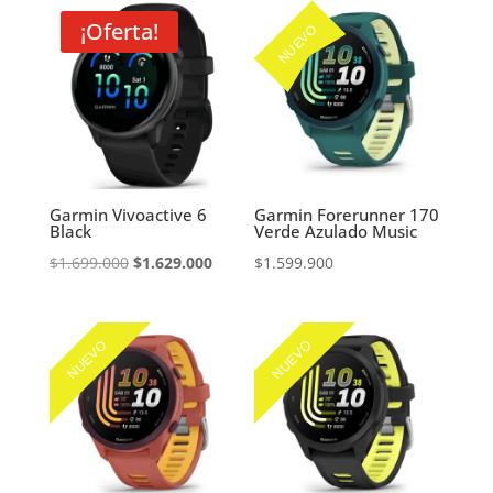
era:
es:
era:
es:
¡Oferta!
NUEVO
$1.699.000.
$1.629.000.
$1.699.000.
$1.629.000
Garmin Vivoactive 6
Garmin Forerunner 170
Black
Verde Azulado Music
El
El
$
1.699.000
$
1.629.000
$
1.599.900
precio
precio
original
actual
era:
es:
NUEVO
NUEVO
$1.699.000.
$1.629.000.