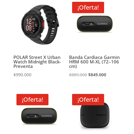
¡Oferta!
POLAR Street X Urban
Banda Cardiaca Garmin
Watch Midnight Black-
HRM 600 M-XL (72–106
Preventa
cm)
El
El
$
990.000
$
889.000
$
849.000
precio
precio
original
actual
era:
es:
¡Oferta!
¡Oferta!
$889.000.
$849.000.