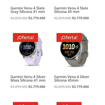
Garmin Venu 4 Slate
Garmin Venu 4 Slate
Gray Silicona 41 mm
Silicona 45 mm
El
El
El
El
$
2.899.000
$
2.779.000
$
2.899.000
$
2.779.000
precio
precio
precio
precio
original
actual
original
actual
era:
es:
era:
es:
¡Oferta!
¡Oferta!
$2.899.000.
$2.779.000.
$2.899.000.
$2.779.000
Garmin Venu 4 Silver
Garmin Venu 4 Silver
Moss Silicona 41 mm
Silicona 45mm
El
El
El
El
$
2.899.000
$
2.779.000
$
2.899.000
$
2.779.000
precio
precio
precio
precio
original
actual
original
actual
era:
es:
era:
es: