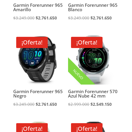
Garmin Forerunner 965
Garmin Forerunner 965
Amarillo
Blanco
El
El
El
El
$
3.249.000
$
2.761.650
$
3.249.000
$
2.761.650
precio
precio
precio
precio
original
actual
original
actual
era:
es:
era:
es:
¡Oferta!
¡Oferta!
$3.249.000.
$2.761.650.
$3.249.000.
$2.761.650
NUEVO
Garmin Forerunner 965
Garmin Forerunner 570
Negro
Azul Nube 42 mm
El
El
El
El
$
3.249.000
$
2.761.650
$
2.999.000
$
2.549.150
precio
precio
precio
precio
original
actual
original
actual
era:
es:
era:
es:
¡Oferta!
¡Oferta!