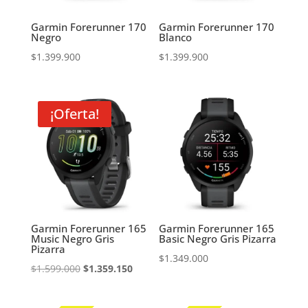
Garmin Forerunner 170
Garmin Forerunner 170
Negro
Blanco
$
1.399.900
$
1.399.900
¡Oferta!
Garmin Forerunner 165
Garmin Forerunner 165
Music Negro Gris
Basic Negro Gris Pizarra
Pizarra
$
1.349.000
El
El
$
1.599.000
$
1.359.150
precio
precio
original
actual