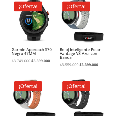
¡Oferta!
¡Oferta!
Garmin Approach S70
Reloj Inteligente Polar
Negro 47MM
Vantage V3 Azul con
Banda
El
El
$
3.749.000
$
3.599.000
El
El
$
3.559.000
$
3.399.000
precio
precio
precio
precio
original
actual
original
actual
era:
es:
era:
es:
¡Oferta!
¡Oferta!
$3.749.000.
$3.599.000.
$3.559.000.
$3.399.000