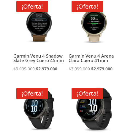
¡Oferta!
¡Oferta!
Garmin Venu 4 Shadow
Garmin Venu 4 Arena
Slate Grey Cuero 45mm
Clara Cuero 41mm
El
El
El
El
$
3.099.000
$
2.979.000
$
3.099.000
$
2.979.000
precio
precio
precio
precio
original
actual
original
actual
era:
es:
era:
es:
¡Oferta!
¡Oferta!
$3.099.000.
$2.979.000.
$3.099.000.
$2.979.000