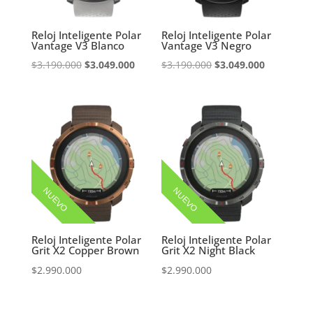
Reloj Inteligente Polar
Reloj Inteligente Polar
Vantage V3 Blanco
Vantage V3 Negro
El
El
El
El
$
3.190.000
$
3.049.000
$
3.190.000
$
3.049.000
precio
precio
precio
precio
original
actual
original
actual
era:
es:
era:
es:
$3.190.000.
$3.049.000.
$3.190.000.
$3.049.000
NUEVO
NUEVO
Reloj Inteligente Polar
Reloj Inteligente Polar
Grit X2 Copper Brown
Grit X2 Night Black
$
2.990.000
$
2.990.000