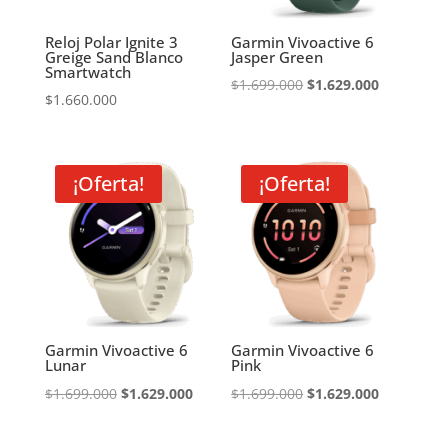
Reloj Polar Ignite 3
Garmin Vivoactive 6
Greige Sand Blanco
Jasper Green
Smartwatch
El
El
$
1.699.000
$
1.629.000
$
1.660.000
precio
precio
original
actual
era:
es:
¡Oferta!
¡Oferta!
$1.699.000.
$1.629.000
Garmin Vivoactive 6
Garmin Vivoactive 6
Lunar
Pink
El
El
El
El
$
1.699.000
$
1.629.000
$
1.699.000
$
1.629.000
precio
precio
precio
precio
original
actual
original
actual