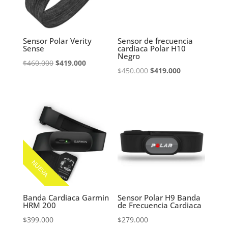
Sensor Polar Verity
Sensor de frecuencia
Sense
cardíaca Polar H10
Negro
El
El
$
460.000
$
419.000
El
El
$
450.000
$
419.000
precio
precio
precio
precio
original
actual
original
actual
era:
es:
era:
es:
$460.000.
$419.000.
$450.000.
$419.000.
NUEVA
Banda Cardiaca Garmin
Sensor Polar H9 Banda
HRM 200
de Frecuencia Cardiaca
$
399.000
$
279.000