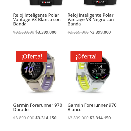
Reloj Inteligente Polar
Reloj Inteligente Polar
Vantage V3 Blanco con
Vantage V3 Negro con
Banda
Banda
El
El
El
El
$
3.559.000
$
3.399.000
$
3.559.000
$
3.399.000
precio
precio
precio
precio
original
actual
original
actual
era:
es:
era:
es:
¡Oferta!
¡Oferta!
$3.559.000.
$3.399.000.
$3.559.000.
$3.399.000
Garmin Forerunner 970
Garmin Forerunner 970
Dorado
Blanco
El
El
El
El
$
3.899.000
$
3.314.150
$
3.899.000
$
3.314.150
precio
precio
precio
precio