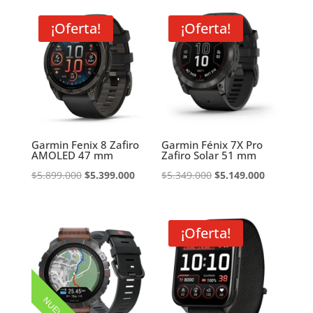
¡Oferta!
¡Oferta!
Garmin Fenix 8 Zafiro
Garmin Fénix 7X Pro
AMOLED 47 mm
Zafiro Solar 51 mm
El
El
El
El
$
5.899.000
$
5.399.000
$
5.349.000
$
5.149.000
precio
precio
precio
precio
original
actual
original
actual
era:
es:
era:
es:
¡Oferta!
$5.899.000.
$5.399.000.
$5.349.000.
$5.149.000
NUEVO