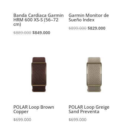
Banda Cardiaca Garmin
Garmin Monitor de
HRM 600 XS-S (56–72
Sueño Index
cm)
El
El
$
899.000
$
829.000
El
El
$
889.000
$
849.000
precio
precio
precio
precio
original
actual
original
actual
era:
es:
era:
es:
$899.000.
$829.000.
$889.000.
$849.000.
POLAR Loop Brown
POLAR Loop Greige
Copper
Sand Preventa
$
699.000
$
699.000