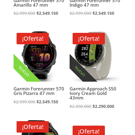
Garmin Forerunner 570
Garmin Forerunner 570
Amarillo 47 mm
Indigo 47 mm
El
El
El
El
$
2.999.000
$
2.549.150
$
2.999.000
$
2.549.150
precio
precio
precio
precio
original
actual
original
actual
era:
es:
era:
es:
¡Oferta!
¡Oferta!
$2.999.000.
$2.549.150.
$2.999.000.
$2.549.150
NUEVO
NUEVO
Garmin Forerunner 570
Garmin Approach S50
Gris Pizarra 47 mm
Ivory Cream Gold
43mm
El
El
$
2.999.000
$
2.549.150
El
El
$
2.390.000
$
2.290.000
precio
precio
precio
precio
original
actual
original
actual
era:
es:
¡Oferta!
era:
es:
¡Oferta!
$2.999.000.
$2.549.150.