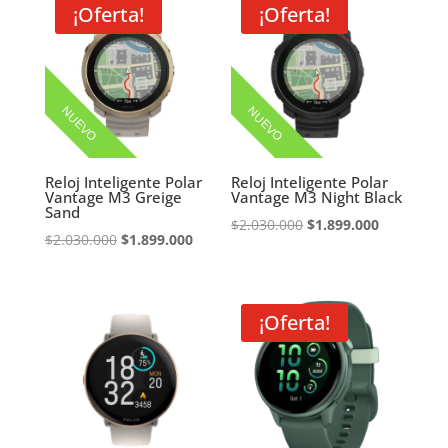
era:
es:
era:
es:
¡Oferta!
¡Oferta!
$2.399.000.
$2.039.150.
$2.399.000.
$2.039.150
NUEVO
NUEVO
Reloj Inteligente Polar
Reloj Inteligente Polar
Vantage M3 Greige
Vantage M3 Night Black
Sand
El
El
$
2.030.000
$
1.899.000
El
El
$
2.030.000
$
1.899.000
precio
precio
precio
precio
original
actual
original
actual
era:
es:
era:
es:
¡Oferta!
$2.030.000.
$1.899.000
$2.030.000.
$1.899.000.