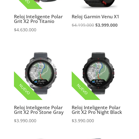
Reloj Inteligente Polar
Reloj Garmin Venu X1
Grit X2 Pro Titanio
El
El
$
4.199.000
$
3.999.000
$
4.630.000
precio
precio
original
actual
era:
es:
$4.199.000.
$3.999.000
NUEVO
NUEVO
Reloj Inteligente Polar
Reloj Inteligente Polar
Grit X2 Pro Stone Gray
Grit X2 Pro Night Black
$
3.990.000
$
3.990.000