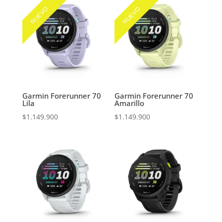
era:
es:
NUEVO
NUEVO
$1.599.000.
$1.359.150.
Garmin Forerunner 70
Garmin Forerunner 70
Lila
Amarillo
$
1.149.900
$
1.149.900