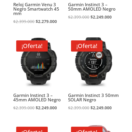
Reloj Garmin Venu 3
Garmin Instinct 3 –
Negro Smartwatch 45
50mm AMOLED Negro
mm
El
El
$
2.399.000
$
2.249.000
El
El
$
2.399.000
$
2.279.000
precio
precio
precio
precio
original
actual
original
actual
era:
es:
era:
es:
¡Oferta!
¡Oferta!
$2.399.000.
$2.249.000
$2.399.000.
$2.279.000.
Garmin Instinct 3 –
Garmin Instinct 3 50mm
45mm AMOLED Negro
SOLAR Negro
El
El
El
El
$
2.399.000
$
2.249.000
$
2.399.000
$
2.249.000
precio
precio
precio
precio
original
actual
original
actual
era:
es:
era:
es: