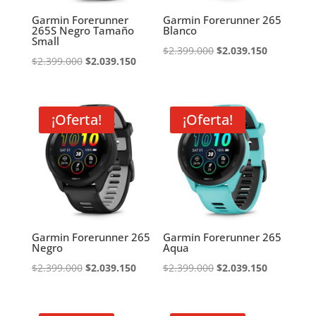
Garmin Forerunner
Garmin Forerunner 265
265S Negro Tamaño
Blanco
Small
El
El
$
2.399.000
$
2.039.150
El
El
$
2.399.000
$
2.039.150
precio
precio
precio
precio
original
actual
original
actual
era:
es:
era:
es:
¡Oferta!
¡Oferta!
$2.399.000.
$2.039.150
$2.399.000.
$2.039.150.
Garmin Forerunner 265
Garmin Forerunner 265
Negro
Aqua
El
El
El
El
$
2.399.000
$
2.039.150
$
2.399.000
$
2.039.150
precio
precio
precio
precio
original
actual
original
actual