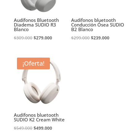
Audífonos Bluetooth
Audífonos bluetooth
Diadema SUDIO R3
Conducción Ósea SUDIO
Blanco
B2 Blanco
El
El
El
El
$
309.000
$
279.000
$
299.000
$
239.000
precio
precio
precio
precio
original
actual
original
actual
era:
es:
era:
es:
¡Oferta!
$309.000.
$279.000.
$299.000.
$239.000.
Audífonos bluetooth
SUDIO K2 Cream White
El
El
$
549.000
$
499.000
precio
precio