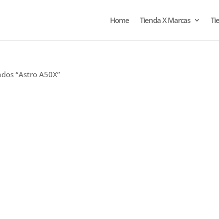
Home
Tienda X Marcas
Ti
ados “Astro A50X”