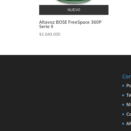
NUEVO
Altavoz BOSE FreeSpace 360P
Serie II
$
2.049.000
Con
Po
Té
M
Co
A