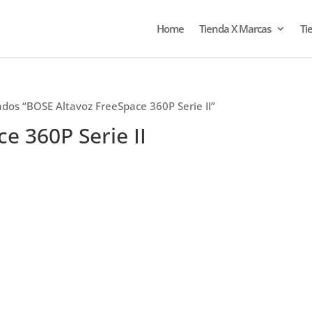
Home
Tienda X Marcas
Ti
ados “BOSE Altavoz FreeSpace 360P Serie II”
e 360P Serie II