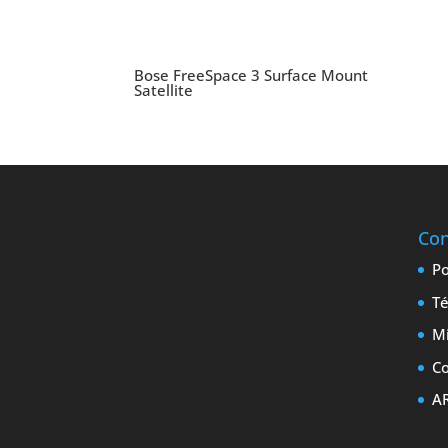
Bose FreeSpace 3 Surface Mount
Satellite
Con
Po
Té
M
Co
A