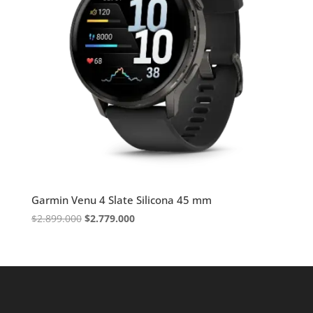
Garmin Venu 4 Slate Silicona 45 mm
El
El
$
2.899.000
$
2.779.000
precio
precio
original
actual
era:
es:
$2.899.000.
$2.779.000.