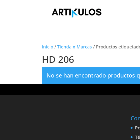
Inicio
/
Tienda x Marcas
/ Productos etiquetad
HD 206
No se han encontrado productos qu
Con
Po
Té