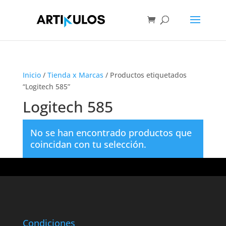
Inicio
/
Tienda x Marcas
/ Productos etiquetados
“Logitech 585”
Logitech 585
No se han encontrado productos que
coincidan con tu selección.
Condiciones