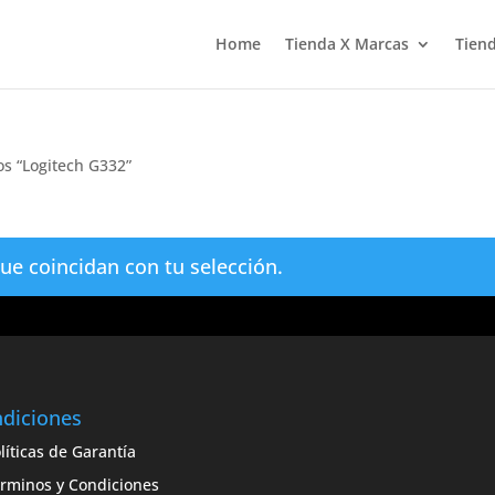
Home
Tienda X Marcas
Tiend
os “Logitech G332”
e coincidan con tu selección.
diciones
líticas de Garantía
rminos y Condiciones