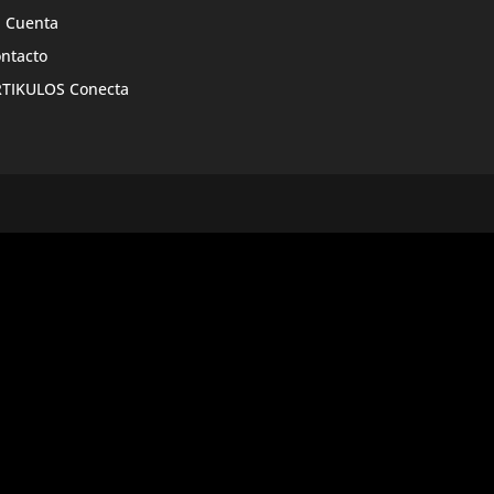
 Cuenta
ntacto
TIKULOS Conecta