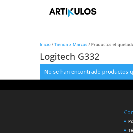
Inicio
/
Tienda x Marcas
/ Productos etiquetad
Logitech G332
No se han encontrado productos qu
Con
Po
Té