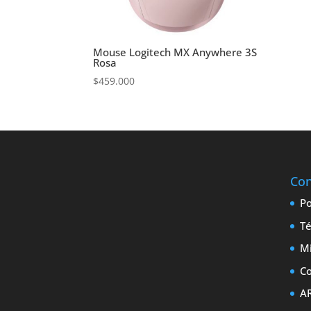
Mouse Logitech MX Anywhere 3S
Rosa
$
459.000
Con
Po
Té
M
Co
A