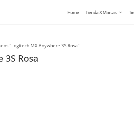
Home
Tienda X Marcas
Ti
ados “Logitech MX Anywhere 3S Rosa”
e 3S Rosa