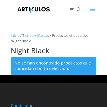
Inicio
/
Tienda x Marcas
/ Productos etiquetados
“Night Black”
Night Black
No se han encontrado productos que
coincidan con tu selección.
Condiciones