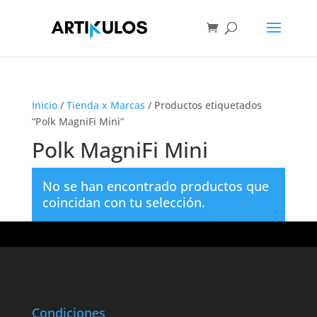
Inicio
/
Tienda x Marcas
/ Productos etiquetados
“Polk MagniFi Mini”
Polk MagniFi Mini
No se han encontrado productos que
coincidan con tu selección.
Condiciones