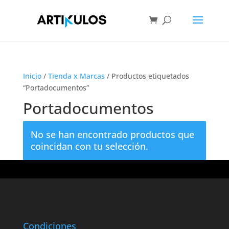
Inicio
/
Tienda x Marcas
/ Productos etiquetados
“Portadocumentos”
Portadocumentos
No se han encontrado productos que
coincidan con tu selección.
Condiciones