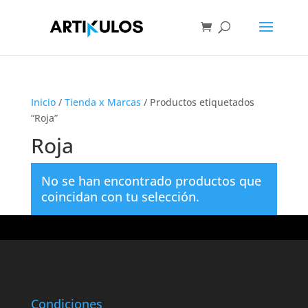
Inicio
/
Tienda x Marcas
/ Productos etiquetados
“Roja”
Roja
No se han encontrado productos que
coincidan con tu selección.
Condiciones