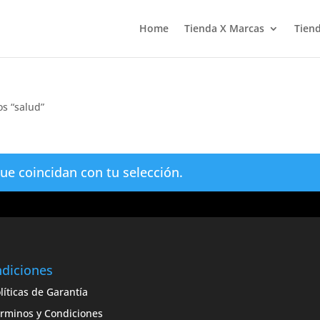
Home
Tienda X Marcas
Tiend
s “salud”
e coincidan con tu selección.
diciones
líticas de Garantía
rminos y Condiciones