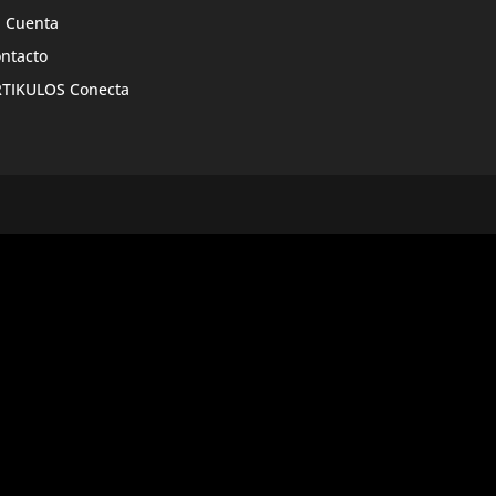
 Cuenta
ntacto
TIKULOS Conecta