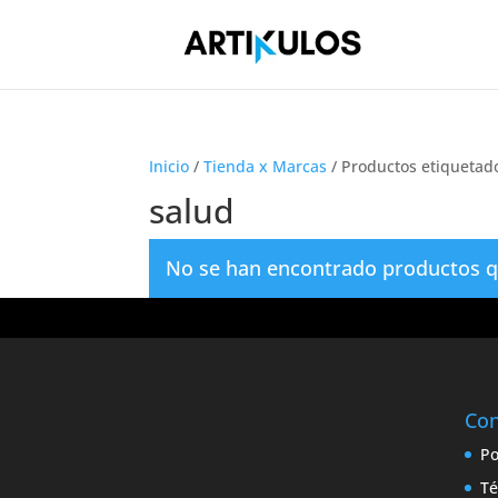
Inicio
/
Tienda x Marcas
/ Productos etiquetado
salud
No se han encontrado productos qu
Con
Po
Té