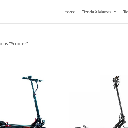
Home
Tienda X Marcas
Ti
ados “Scooter”