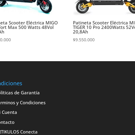
neta Scooter Eléctrica MIGO
Patineta Scooter Eléctrica 
ort Max 500 Watts 48Vol
TIGER 10 Pro 2400Watts 52V
Ah
20,8Ah
50.000
$
9.550.000
diciones
líticas de Garantía
rminos y Condiciones
i Cuenta
ntacto
RTIKULOS Conecta