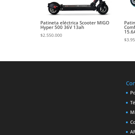
Patineta eléctrica Scooter MIGO
Pati
Hyper 500 36V 13ah
Comf
15.6
$
2.550.000
$
3.9
Con
Po
Té
M
Co
A