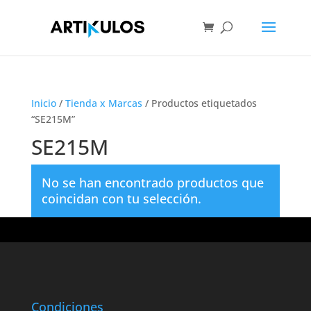
Inicio
/
Tienda x Marcas
/ Productos etiquetados
“SE215M”
SE215M
No se han encontrado productos que
coincidan con tu selección.
Condiciones