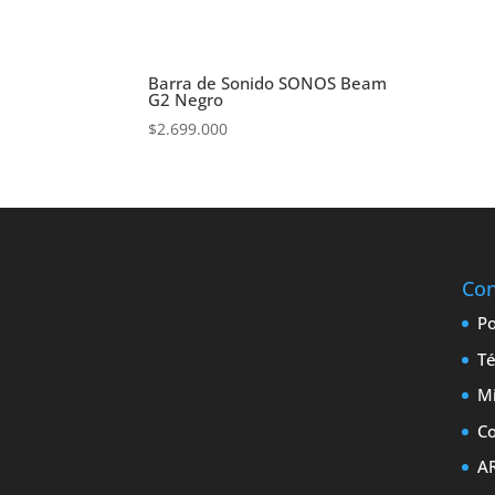
Barra de Sonido SONOS Beam
G2 Negro
$
2.699.000
Con
Po
Té
M
Co
A