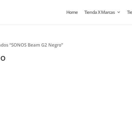
Home
Tienda X Marcas
Ti
tados “SONOS Beam G2 Negro”
ro