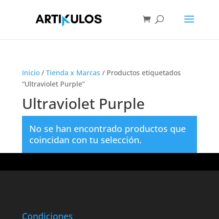
Inicio
/
Tienda x Marcas
/ Productos etiquetados
“Ultraviolet Purple”
Ultraviolet Purple
No se han encontrado productos que
coincidan con tu selección.
Condiciones