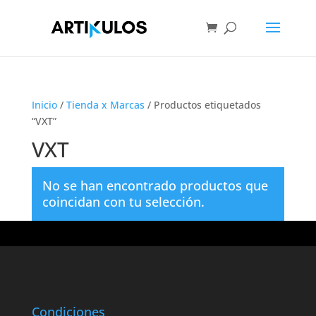
Inicio
/
Tienda x Marcas
/ Productos etiquetados
“VXT”
VXT
No se han encontrado productos que
coincidan con tu selección.
Condiciones