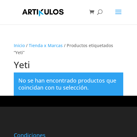
Inicio
/
Tienda x Marcas
/ Productos etiquetados
“Yeti”
Yeti
No se han encontrado productos que
coincidan con tu selección.
Condiciones