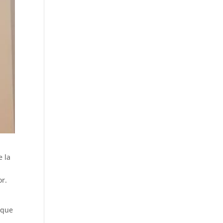
e la
or.
 que