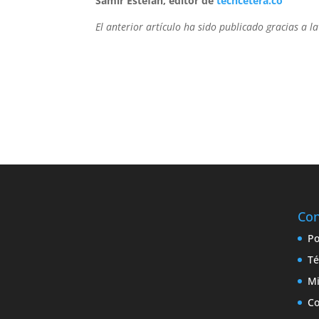
Samir Estefan, editor de
techcetera.co
El anterior artículo ha sido publicado gracias a l
Con
Po
Té
Mi
Co