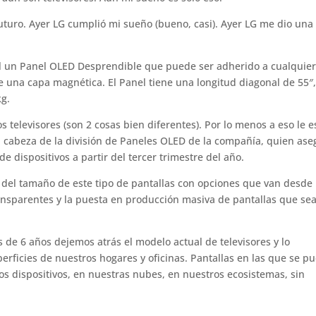
uturo. Ayer LG cumplió mi sueño (bueno, casi). Ayer LG me dio una
l un Panel OLED Desprendible que puede ser adherido a cualquie
e una capa magnética. El Panel tiene una longitud diagonal de 55″
kg.
los televisores (son 2 cosas bien diferentes). Por lo menos a eso le e
 cabeza de la división de Paneles OLED de la compañía, quien ase
 dispositivos a partir del tercer trimestre del año.
 del tamaño de este tipo de pantallas con opciones que van desde 
transparentes y la puesta en producción masiva de pantallas que se
de 6 años dejemos atrás el modelo actual de televisores y lo
rficies de nuestros hogares y oficinas. Pantallas en las que se p
s dispositivos, en nuestras nubes, en nuestros ecosistemas, sin