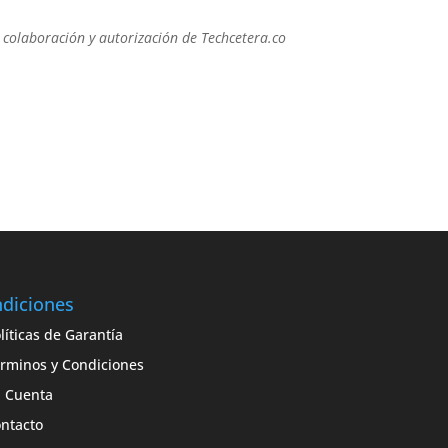
a colaboración y autorización de Techcetera.co
diciones
líticas de Garantía
rminos y Condiciones
 Cuenta
ntacto