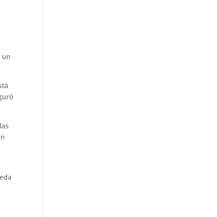
r
, un
stá
guró
las
an
ueda