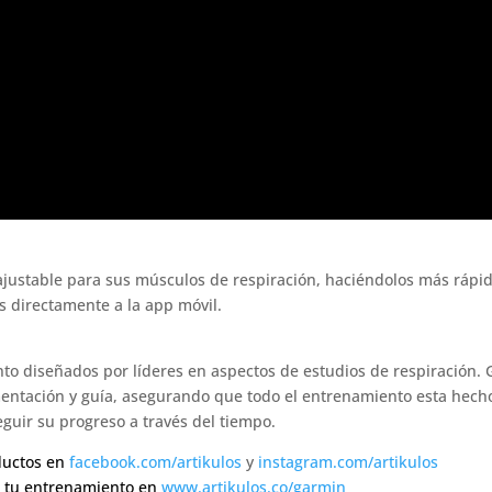
e ajustable para sus músculos de respiración, haciéndolos más rápido
 directamente a la app móvil.
to diseñados por líderes en aspectos de estudios de respiración
limentación y guía, asegurando que todo el entrenamiento esta hec
uir su progreso a través del tiempo.
ductos en
facebook.com/artikulos
y
instagram.com/artikulos
r tu entrenamiento en
www.artikulos.co/garmin