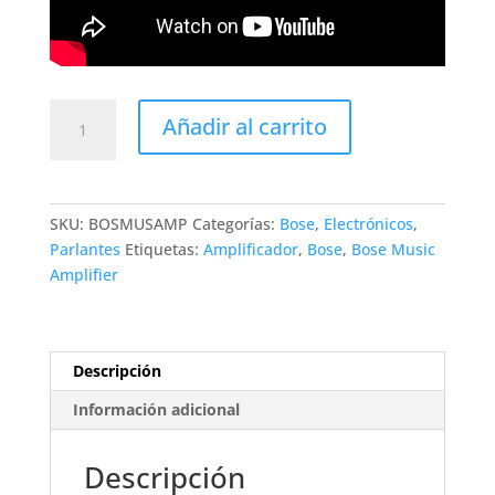
Amplificador
Añadir al carrito
de
Parlantes
Pasivos
Bose
SKU:
BOSMUSAMP
Categorías:
Bose
,
Electrónicos
,
Music
Parlantes
Etiquetas:
Amplificador
,
Bose
,
Bose Music
Amplifier
Amplifier
cantidad
Descripción
Información adicional
Descripción