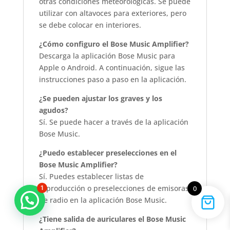
otras condiciones meteorológicas. Se puede
utilizar con altavoces para exteriores, pero
se debe colocar en interiores.
¿Cómo configuro el Bose Music Amplifier?
Descarga la aplicación Bose Music para
Apple o Android. A continuación, sigue las
instrucciones paso a paso en la aplicación.
¿Se pueden ajustar los graves y los
agudos?
Sí. Se puede hacer a través de la aplicación
Bose Music.
¿Puedo establecer preselecciones en el
Bose Music Amplifier?
Sí. Puedes establecer listas de
reproducción o preselecciones de emisoras
1
0
Marcas que marcan la diferencia
de radio en la aplicación Bose Music.
¿Tiene salida de auriculares el Bose Music