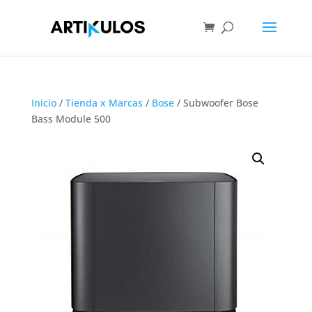
Inicio
/
Tienda x Marcas
/
Bose
/ Subwoofer Bose
Bass Module 500