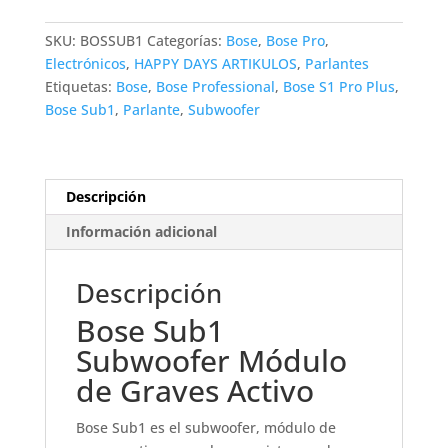
Módulo
de
SKU:
BOSSUB1
Categorías:
Bose
,
Bose Pro
,
Graves
Electrónicos
,
HAPPY DAYS ARTIKULOS
,
Parlantes
Activo
Etiquetas:
Bose
,
Bose Professional
,
Bose S1 Pro Plus
,
para
Bose Sub1
,
Parlante
,
Subwoofer
Parlante
S1
Pro
y
Descripción
S1
Información adicional
Pro
Plus
cantidad
Descripción
Bose Sub1
Subwoofer Módulo
de Graves Activo
Bose Sub1 es el subwoofer, módulo de