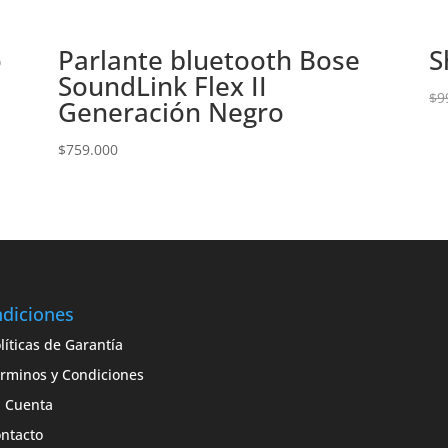
o
Parlante bluetooth Bose
S
SoundLink Flex II
$
9
Generación Negro
$
759.000
diciones
líticas de Garantía
rminos y Condiciones
 Cuenta
ntacto