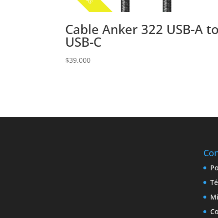
Cable Anker 322 USB-A t
USB-C
$
39.000
Con
Po
Té
Mi
Co