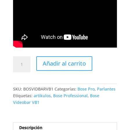
Bose
Añadir al carrito
Videobar
VB1
cantidad
SKU:
BOSVIDBARVB1
Categorías:
Bose Pro
,
Parlantes
Etiquetas:
artikulos
,
Bose Professional
,
Bose
Videobar VB1
Descripción