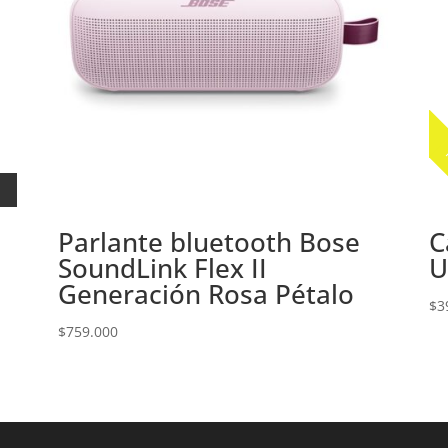
Parlante bluetooth Bose
C
SoundLink Flex II
U
Generación Rosa Pétalo
$
3
$
759.000