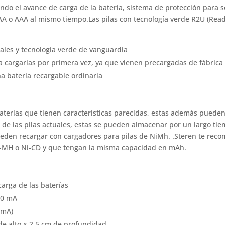
ndo el avance de carga de la batería, sistema de protección para s
 AA o AAA al mismo tiempo.Las pilas con tecnología verde R2U (Read
ales y tecnología verde de vanguardia
a cargarlas por primera vez, ya que vienen precargadas de fábrica
a batería recargable ordinaria
terías que tienen características parecidas, estas además pueden
a de las pilas actuales, estas se pueden almacenar por un largo tie
ueden recargar con cargadores para pilas de NiMh. .Steren te rec
Ni-MH o Ni-CD y que tengan la misma capacidad en mAh.
arga de las baterías
50 mA
 mA)
de alto x 2,5 cm de profundidad