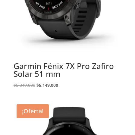
Garmin Fénix 7X Pro Zafiro
Solar 51 mm
El
El
$
5.349.000
$
5.149.000
precio
precio
original
actual
era:
es:
¡Oferta!
$5.349.000.
$5.149.000.