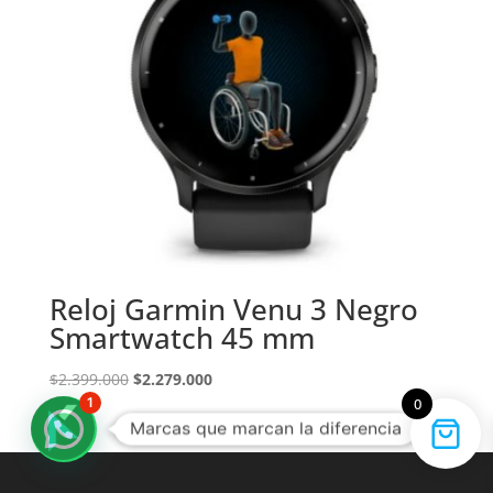
Reloj Garmin Venu 3 Negro
Smartwatch 45 mm
El
El
$
2.399.000
$
2.279.000
precio
precio
1
0
Marcas que marcan la diferencia
original
actual
era:
es:
$2.399.000.
$2.279.000.