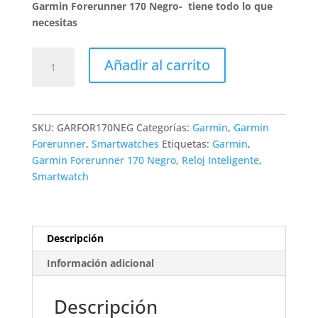
Garmin Forerunner 170 Negro- tiene todo lo que
necesitas
Garmin
Añadir al carrito
Forerunner
170
Negro
cantidad
SKU:
GARFOR170NEG
Categorías:
Garmin
,
Garmin
Forerunner
,
Smartwatches
Etiquetas:
Garmin
,
Garmin Forerunner 170 Negro
,
Reloj Inteligente
,
Smartwatch
Descripción
Información adicional
Descripción