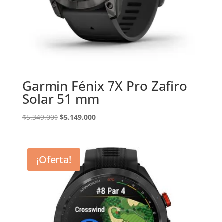
Garmin Fénix 7X Pro Zafiro
Solar 51 mm
El
El
$
5.349.000
$
5.149.000
precio
precio
original
actual
era:
es:
¡Oferta!
$5.349.000.
$5.149.000.