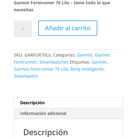
Garmin Forerunner 70 Lila – tiene todo lo que
necesitas
Garmin
Añadir al carrito
Forerunner
70
Lila
cantidad
SKU:
GARFOR70LIL
Categorías:
Garmin
,
Garmin
Forerunner
,
Smartwatches
Etiquetas:
Garmin
,
Garmin Forerunner 70 Lila
,
Reloj Inteligente
,
Smartwatch
Descripción
Información adicional
Descripción