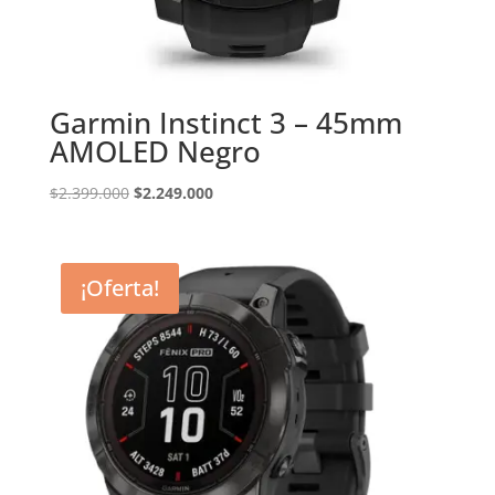
Garmin Instinct 3 – 45mm
AMOLED Negro
El
El
$
2.399.000
$
2.249.000
precio
precio
original
actual
era:
es:
¡Oferta!
$2.399.000.
$2.249.000.