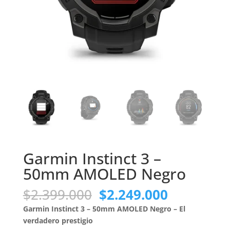
Garmin Instinct 3 –
50mm AMOLED Negro
El
El
$
2.399.000
$
2.249.000
precio
precio
Garmin Instinct 3 – 50mm AMOLED Negro – El
original
actual
verdadero prestigio
era:
es: