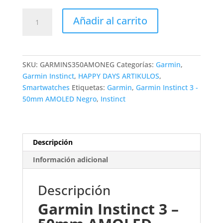
$2.399.000.
$2.249.00
Garmin
Añadir al carrito
Instinct
3
-
50mm
SKU:
GARMINS350AMONEG
Categorías:
Garmin
,
AMOLED
Garmin Instinct
,
HAPPY DAYS ARTIKULOS
,
Negro
Smartwatches
Etiquetas:
Garmin
,
Garmin Instinct 3 -
cantidad
50mm AMOLED Negro
,
Instinct
Descripción
Información adicional
Descripción
Garmin Instinct 3 –