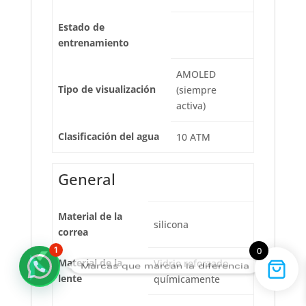
Estado de
entrenamiento
AMOLED
Tipo de visualización
(siempre
activa)
Clasificación del agua
10 ATM
General
Material de la
silicona
correa
1
0
Material de la
Vidrio reforzado
Marcas que marcan la diferencia
lente
químicamente