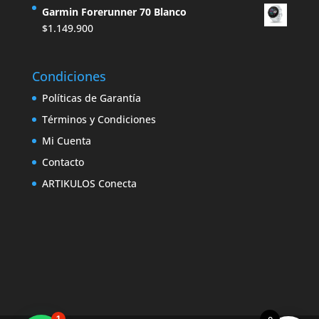
$889.000.
$849.000.
Garmin Forerunner 70 Blanco
$
1.149.900
Condiciones
Políticas de Garantía
Términos y Condiciones
Mi Cuenta
Contacto
ARTIKULOS Conecta
1