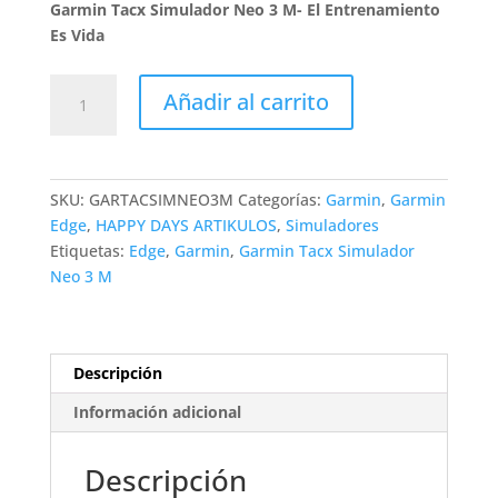
precio
precio
Garmin Tacx Simulador Neo 3 M- El Entrenamiento
original
actual
Es Vida
era:
es:
$10.990.000.
$9.999.0
Garmin
Añadir al carrito
Tacx
Simulador
Neo
3
SKU:
GARTACSIMNEO3M
Categorías:
Garmin
,
Garmin
M
Edge
,
HAPPY DAYS ARTIKULOS
,
Simuladores
cantidad
Etiquetas:
Edge
,
Garmin
,
Garmin Tacx Simulador
Neo 3 M
Descripción
Información adicional
Descripción