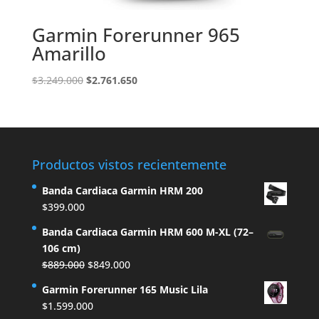
Garmin Forerunner 965
Amarillo
El
El
$
3.249.000
$
2.761.650
precio
precio
original
actual
era:
es:
$3.249.000.
$2.761.650.
Productos vistos recientemente
Banda Cardiaca Garmin HRM 200
$
399.000
Banda Cardiaca Garmin HRM 600 M-XL (72–
106 cm)
El
El
$
889.000
$
849.000
precio
precio
Garmin Forerunner 165 Music Lila
original
actual
$
1.599.000
era:
es: