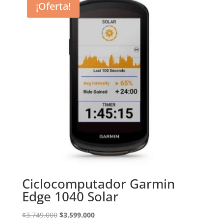
¡Oferta!
Ciclocomputador Garmin
Edge 1040 Solar
El
El
$
3.749.000
$
3.599.000