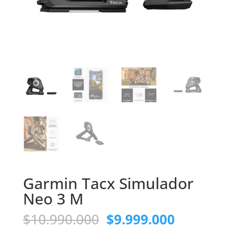
Garmin Tacx Simulador
Neo 3 M
El
El
$
10.990.000
$
9.999.000