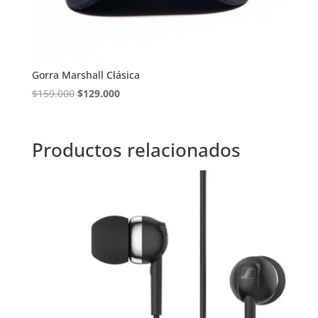
Gorra Marshall Clásica
El
El
$
159.000
$
129.000
precio
precio
original
actual
era:
es:
Productos relacionados
$159.000.
$129.000.