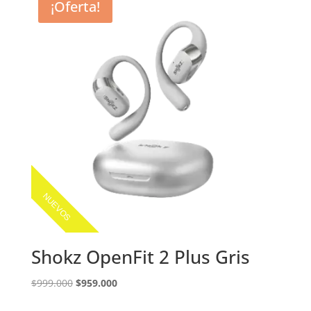
¡Oferta!
NUEVOS
Shokz OpenFit 2 Plus Gris
El
El
$
999.000
$
959.000
precio
precio