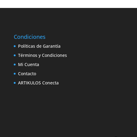
original
actual
era:
es:
$999.000.
$959.000.
Condiciones
Políticas de Garantía
Términos y Condiciones
Mi Cuenta
Contacto
ARTIKULOS Conecta