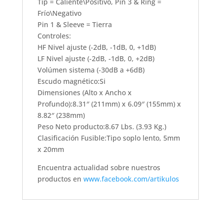
Tip = Caliente\Positivo, Pin 3 & Ring =
Frío\Negativo
Pin 1 & Sleeve = Tierra
Controles:
HF Nivel ajuste (-2dB, -1dB, 0, +1dB)
LF Nivel ajuste (-2dB, -1dB, 0, +2dB)
Volúmen sistema (-30dB a +6dB)
Escudo magnético:Si
Dimensiones (Alto x Ancho x
Profundo):8.31″ (211mm) x 6.09″ (155mm) x
8.82″ (238mm)
Peso Neto producto:8.67 Lbs. (3.93 Kg.)
Clasificación Fusible:Tipo soplo lento, 5mm
x 20mm
Encuentra actualidad sobre nuestros
productos en
www.facebook.com/artikulos