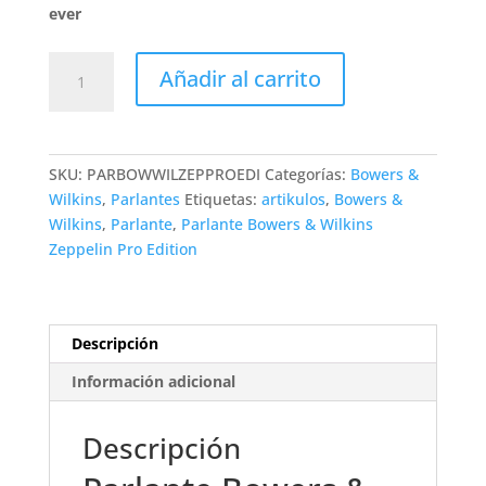
ever
Parlante
Añadir al carrito
Bowers
&
Wilkins
Zeppelin
SKU:
PARBOWWILZEPPROEDI
Categorías:
Bowers &
Pro
Wilkins
,
Parlantes
Etiquetas:
artikulos
,
Bowers &
Edition
Wilkins
,
Parlante
,
Parlante Bowers & Wilkins
cantidad
Zeppelin Pro Edition
Descripción
Información adicional
Descripción