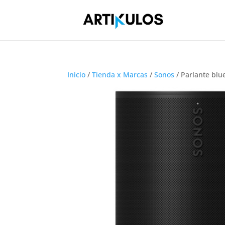
Inicio
/
Tienda x Marcas
/
Sonos
/ Parlante bl