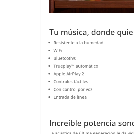
Tu música, donde quie
Resistente a la humedad
WiFi
Bluetooth®
Trueplay™ automático
Apple AirPlay 2
Controles táctiles
Con control por voz
Entrada de línea
Increíble potencia son
La acústica de última generación le da vi