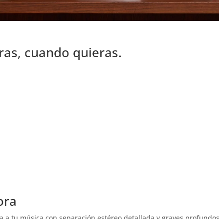
ras, cuando quieras.
ora
da a tu música con separación estéreo detallada y graves profundo