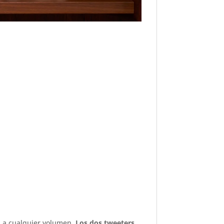
s a cualquier volumen.
Los dos tweeters