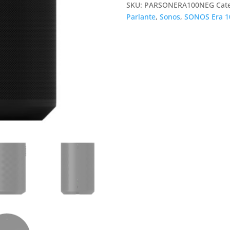
SKU:
PARSONERA100NEG
Cat
Negro
Parlante
,
Sonos
,
SONOS Era 1
cantidad