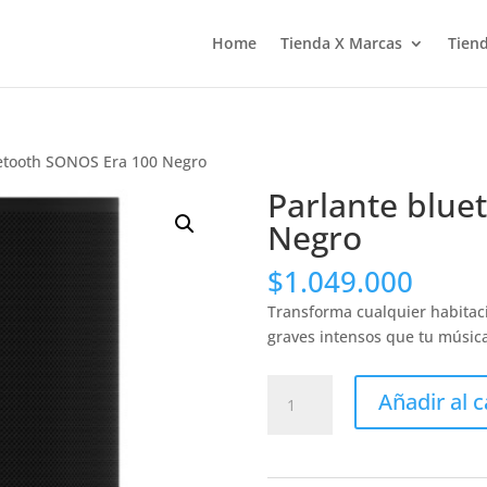
Home
Tienda X Marcas
Tiend
uetooth SONOS Era 100 Negro
Parlante blue
Negro
$
1.049.000
Transforma cualquier habitaci
graves intensos que tu músic
Parlante
Añadir al c
bluetooth
SONOS
Era
100