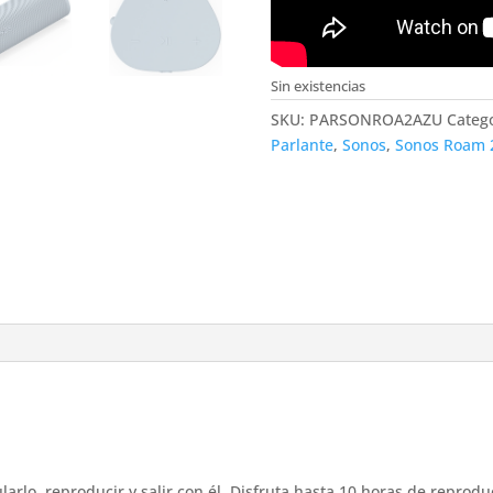
Sin existencias
SKU:
PARSONROA2AZU
Categ
Parlante
,
Sonos
,
Sonos Roam 
l
arlo, reproducir y salir con él. Disfruta hasta 10 horas de reprodu