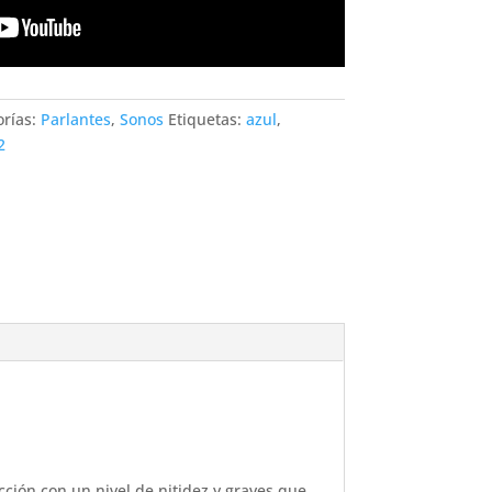
orías:
Parlantes
,
Sonos
Etiquetas:
azul
,
2
cción con un nivel de nitidez y graves que