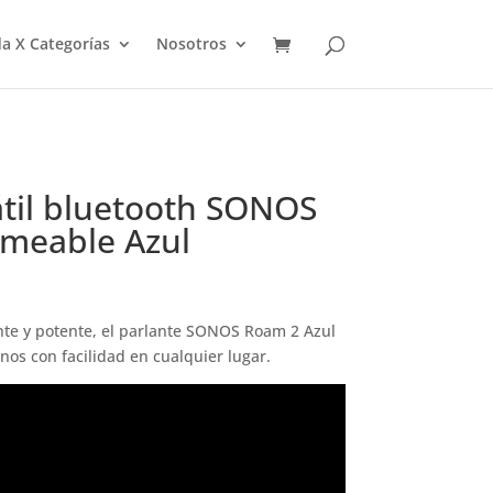
a X Categorías
Nosotros
átil bluetooth SONOS
meable Azul
ente y potente, el parlante SONOS Roam 2 Azul
nos con facilidad en cualquier lugar.