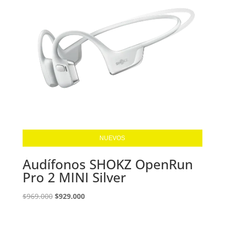
NUEVOS
Audífonos SHOKZ OpenRun
Pro 2 MINI Silver
El
El
$
969.000
$
929.000
precio
precio
original
actual