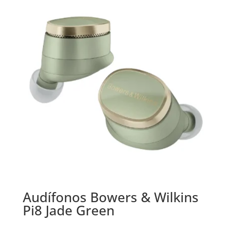
era:
es:
$969.000.
$929.000.
Audífonos Bowers & Wilkins
Pi8 Jade Green