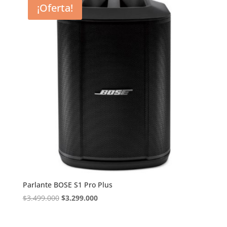
¡Oferta!
Parlante BOSE S1 Pro Plus
El
El
$
3.499.000
$
3.299.000
precio
precio
original
actual