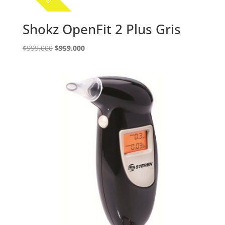
Shokz OpenFit 2 Plus Gris
El
El
$
999.000
$
959.000
precio
precio
original
actual
era:
es:
$999.000.
$959.000.