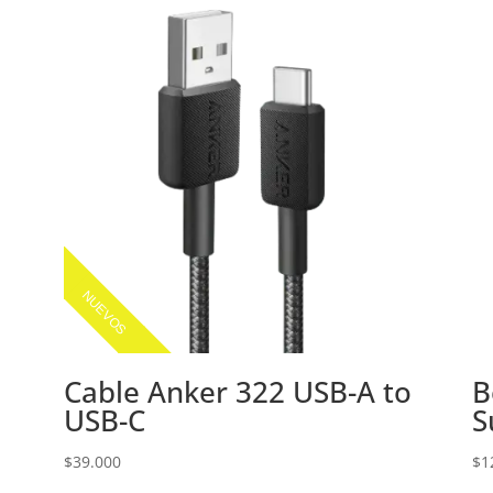
NUEVOS
Cable Anker 322 USB-A to
B
USB-C
S
$
39.000
$
1