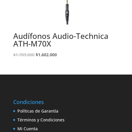
Audífonos Audio-Technica
ATH-M70X
El
El
$
1.709.000
$
1.602.000
precio
precio
original
actual
era:
es:
$1.709.000.
$1.602.000.
Condiciones
Políticas de Garantía
Términos y Condiciones
Mi Cuenta