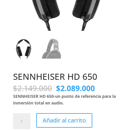
SENNHEISER HD 650
El
El
$
2.149.000
$
2.089.000
precio
precio
SENNHEISER HD 650-un punto de referencia para la
original
actual
inmersión total en audio.
era:
es:
$2.149.000.
$2.089.00
SENNHEISER
Añadir al carrito
HD
650