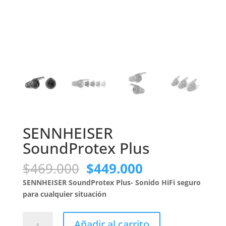
SENNHEISER
SoundProtex Plus
El
El
$
469.000
$
449.000
precio
precio
SENNHEISER SoundProtex Plus- Sonido HiFi seguro
original
actual
para cualquier situación
era:
es:
$469.000.
$449.000.
SENNHEISER
Añadir al carrito