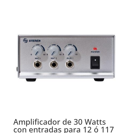
original
actual
era:
es:
$399.000.
$349.000.
Amplificador de 30 Watts
con entradas para 12 ó 117