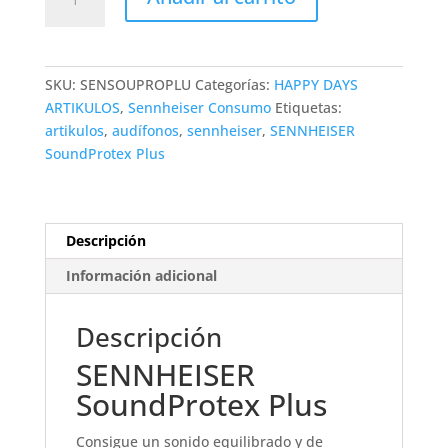
SoundProtex
Plus
cantidad
SKU:
SENSOUPROPLU
Categorías:
HAPPY DAYS
ARTIKULOS
,
Sennheiser Consumo
Etiquetas:
artikulos
,
audífonos
,
sennheiser
,
SENNHEISER
SoundProtex Plus
Descripción
Información adicional
Descripción
SENNHEISER
SoundProtex Plus
Consigue un sonido equilibrado y de