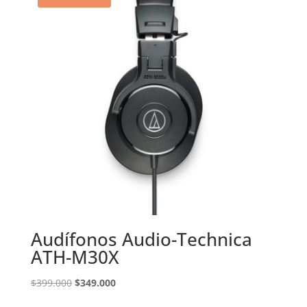
Audífonos Audio-Technica
ATH-M30X
El
El
$
399.000
$
349.000
precio
precio