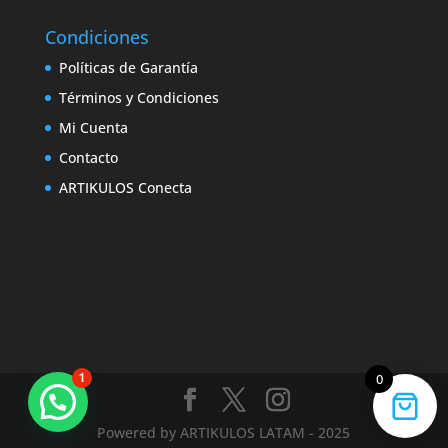
Condiciones
Políticas de Garantía
Términos y Condiciones
Mi Cuenta
Contacto
ARTIKULOS Conecta
1
0
Marcas que marcan la diferencia
Powered by ARTIKULOS LATAM - 2025