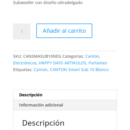
Subwoofer con diseño ultradelgado
Subwoofer
Añadir al carrito
CANTON
Smart
Sub
10
SKU:
CANSMASUB10NEG
Categorías:
Canton
,
Negro
Electrónicos
,
HAPPY DAYS ARTIKULOS
,
Parlantes
cantidad
Etiquetas:
Canton
,
CANTON Smart Sub 10 Blanco
Descripción
Información adicional
Descripción