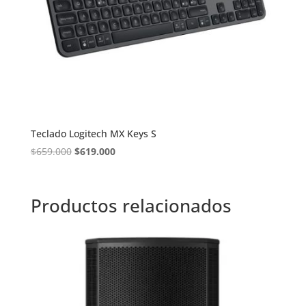
Teclado Logitech MX Keys S
El
El
$
659.000
$
619.000
precio
precio
original
actual
era:
es:
Productos relacionados
$659.000.
$619.000.