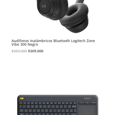
Audífonos Inalámbricos Bluetooth Logitech Zone
Vibe 300 Negro
El
El
$
359.000
$
309.000
precio
precio
original
actual
era:
es:
$359.000.
$309.000.