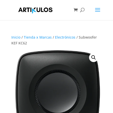
Inicio
/
Tienda x Marcas
/
Electrónicos
/ Subwoofer
KEF KC62